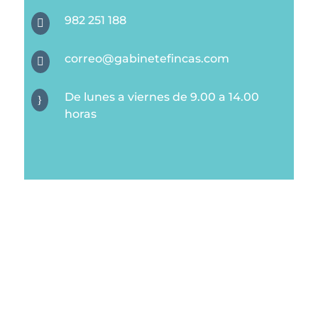
982 251 188

correo@gabinetefincas.com

De lunes a viernes de 9.00 a 14.00
}
horas