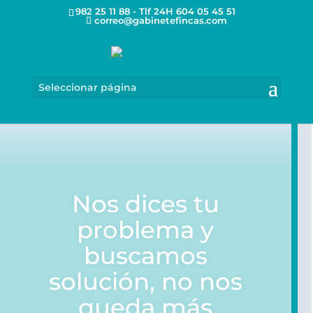
982 25 11 88 - Tlf 24H 604 05 45 51
correo@gabinetefincas.com
Seleccionar página
Nos dices tu
problema y
buscamos
solución, no nos
queda más